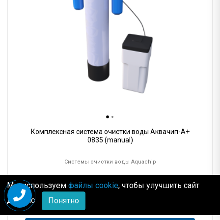
Комплексная система очистки воды Аквачип-A+
0835 (manual)
Системы очистки воды Aquachip
От
9 821
руб.
Мы используем
файлы cookie
, чтобы улучшить сайт
Рассрочка
от 49 руб.
для Вас
Понятно
В корзину