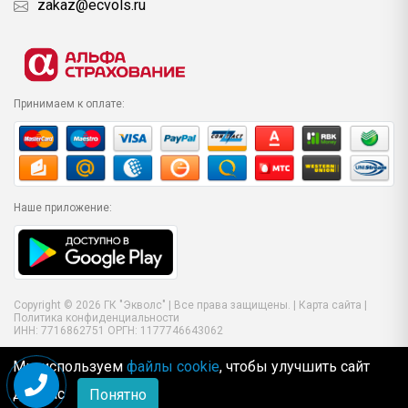
zakaz@ecvols.ru
Принимаем к оплате:
Наше приложение:
Copyright © 2026 ГК "Экволс" | Все права защищены. |
Карта сайта
|
Политика конфиденциальности
ИНН: 7716862751 ОРГН: 1177746643062
Мы используем
файлы cookie
, чтобы улучшить сайт
для Вас
Понятно