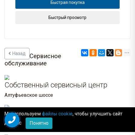
Быстрая покупка
Быстрый просмотр
Назад
Сервисное
обслуживание
Собственный сервисный центр
Алтуфьевское шоссе
Выезд технического специалиста
Мы используем
файлы cookie
, чтобы улучшить сайт
для Вас
Понятно
В удобное для вас время