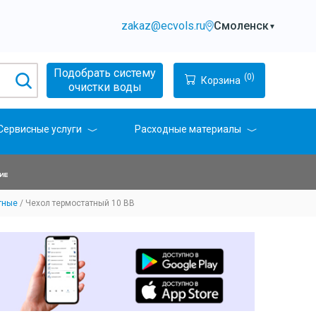
zakaz@ecvols.ru
Смоленск
▼
Подобрать систему
(0)
Корзина
очистки воды
Сервисные услуги
Расходные материалы
тные
Чехол термостатный 10 BB