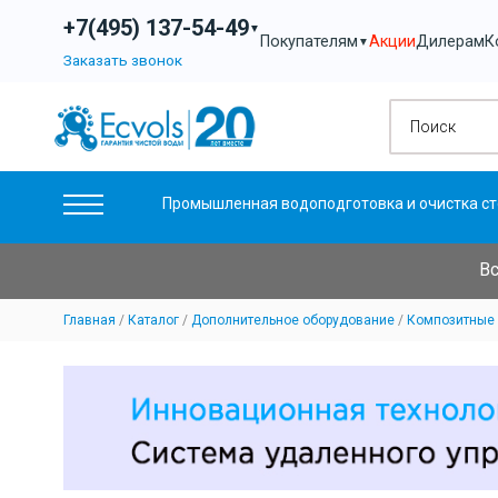
+7(495) 137-54-49
▼
Акции
Дилерам
К
Покупателям
▼
Заказать звонок
Промышленная водоподготовка и очистка ст
Вс
Главная
Каталог
Дополнительное оборудование
Композитные 