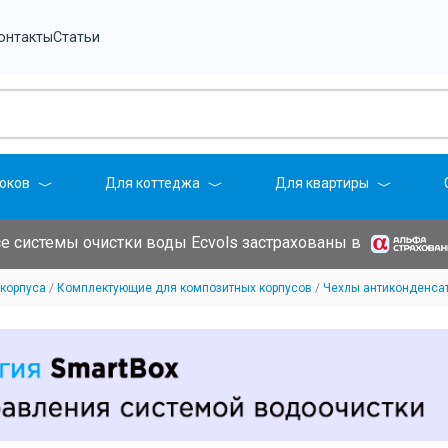
онтакты
Статьи
оков
Для коттеджа
Для квартиры
е системы очистки воды Ecvols застрахованы в
корпуса
Комплектующие для композитных корпусов
Чехлы антиконденса