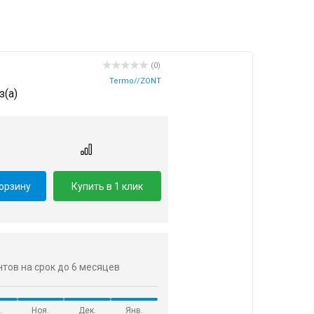
(0)
Termo//ZONT
з(a)
корзину
Купить в 1 клик
ентов на срок до 6 месяцев
.
Ноя.
Дек.
Янв.