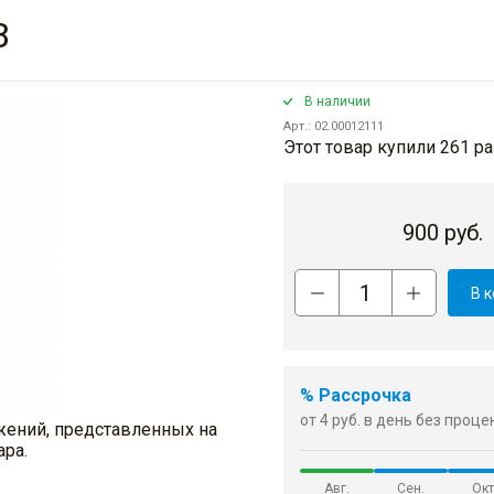
B
В наличии
Арт.: 02.00012111
Этот товар купили 261 ра
900
руб.
В 
% Рассрочка
от 4 руб. в день без проц
жений, представленных на
ара.
Авг.
Сен.
Окт