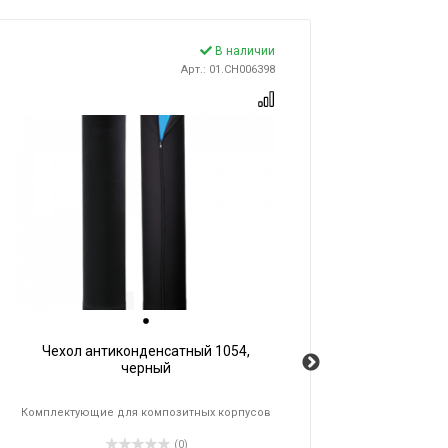
В наличии
Арт.: 01.CH006398
Чехол антиконденсатный 1054,
черный
Комплектующие для композитных корпусов
Комп
(0)