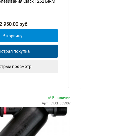
лезивания Clack 1252 BIRM
2 950.00
руб.
В корзину
страя покупка
стрый просмотр
В наличии
Арт.: 01.CH005307