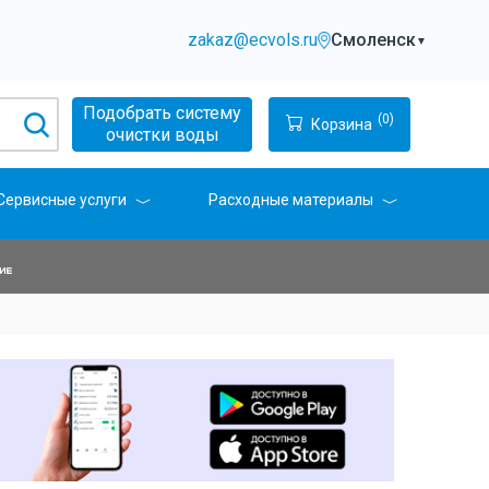
zakaz@ecvols.ru
Смоленск
▼
Подобрать систему
(0)
Корзина
очистки воды
Сервисные услуги
Расходные материалы