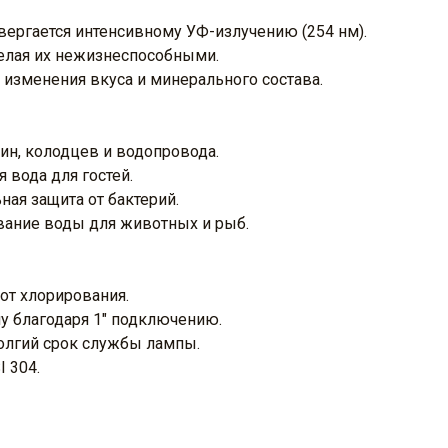
двергается интенсивному УФ-излучению (254 нм).
елая их нежизнеспособными.
з изменения вкуса и минерального состава.
ин, колодцев и водопровода.
 вода для гостей.
ая защита от бактерий.
вание воды для животных и рыб.
 от хлорирования.
му благодаря 1" подключению.
олгий срок службы лампы.
 304.