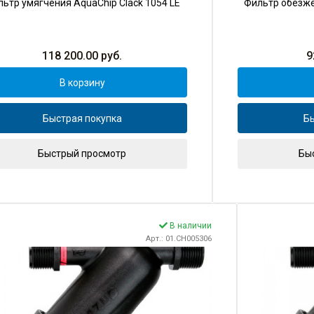
ьтр умягчения AquaChip Clack 1054 LE
Фильтр обезже
118 200.00
руб.
9
В корзину
Быстрая покупка
Бы
Быстрый просмотр
Бы
В наличии
Арт.: 01.CH005306