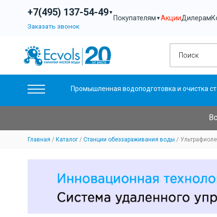
+7(495) 137-54-49
▼
Акции
Дилерам
К
Покупателям
▼
Заказать звонок
Промышленная водоподготовка и очистка ст
Вс
Главная
Каталог
Станции обеззараживания воды
Ультрафиолет