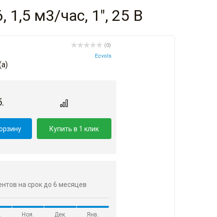
1,5 м3/час, 1", 25 В
(0)
Ecvols
(a)
.
корзину
Купить в 1 клик
центов на срок до 6 месяцев
.
Ноя.
Дек.
Янв.