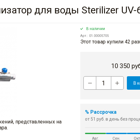
тор для воды Sterilizer UV-6, 
В наличии
Арт.: 01.00005705
Этот товар купили 42 раз
10 350
руб
В 
% Рассрочка
от 51 руб. в день без про
жений, представленных на
ара.
Авг.
Сен.
Окт