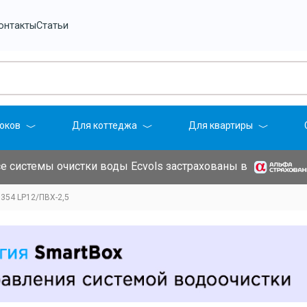
онтакты
Статьи
оков
Для коттеджа
Для квартиры
е системы очистки воды Ecvols застрахованы в
354 LP12/ПВХ-2,5