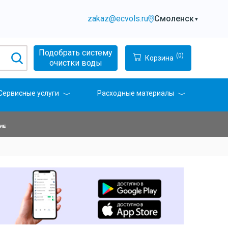
zakaz@ecvols.ru
Смоленск
▼
Подобрать систему
(0)
Корзина
очистки воды
Сервисные услуги
Расходные материалы