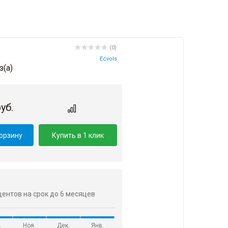
(0)
Ecvols
з(a)
уб.
корзину
Купить в 1 клик
оцентов на срок до 6 месяцев
.
Ноя.
Дек.
Янв.