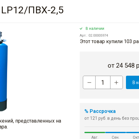
 LP12/ПВХ-2,5
В наличии
Арт.: 02.00005974
Этот товар купили 103 ра
от
24 548
р
В 
% Рассрочка
от 121 руб. в день без пр
жений, представленных на
ара.
Авг.
Сен.
Окт