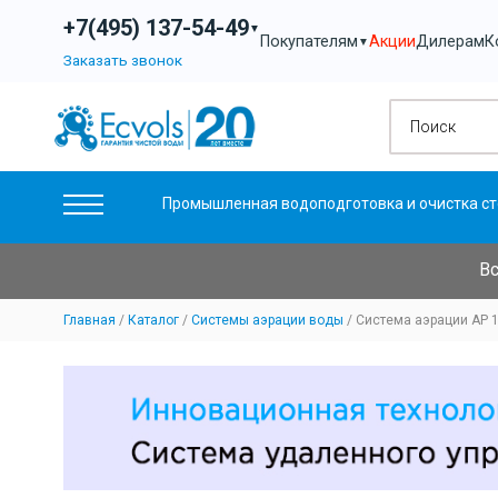
+7(495) 137-54-49
▼
Акции
Дилерам
К
Покупателям
▼
Заказать звонок
Промышленная водоподготовка и очистка ст
Вс
Главная
Каталог
Системы аэрации воды
Система аэрации AP 1