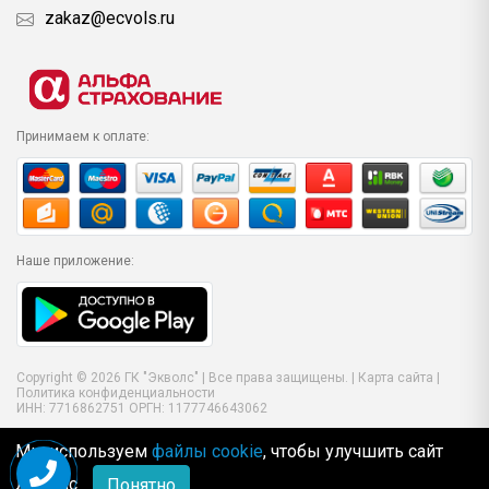
zakaz@ecvols.ru
Принимаем к оплате:
Наше приложение:
Copyright © 2026 ГК "Экволс" | Все права защищены. |
Карта сайта
|
Политика конфиденциальности
ИНН: 7716862751 ОРГН: 1177746643062
Мы используем
файлы cookie
, чтобы улучшить сайт
для Вас
Понятно