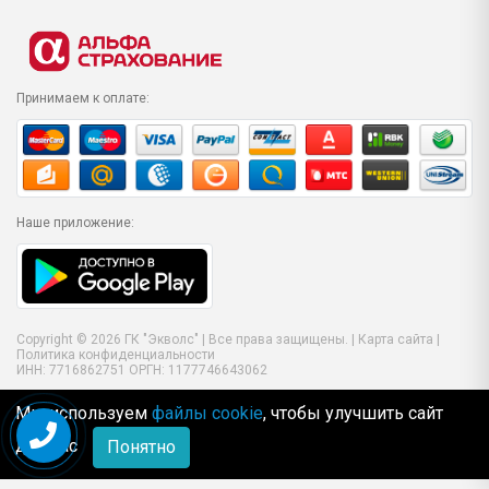
Принимаем к оплате:
Наше приложение:
Copyright © 2026 ГК "Экволс" | Все права защищены. |
Карта сайта
|
Политика конфиденциальности
ИНН: 7716862751 ОРГН: 1177746643062
Мы используем
файлы cookie
, чтобы улучшить сайт
для Вас
Понятно