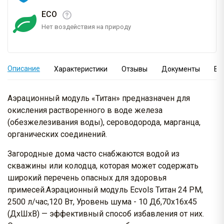
ECO
Нет воздействия на природу
Описание
Характеристики
Отзывы
Документы
Во
Аэрационный модуль «Титан» предназначен для
окисления растворенного в воде железа
(обезжелезивания воды), сероводорода, марганца,
органических соединений.
Загородные дома часто снабжаются водой из
скважины или колодца, которая может содержать
широкий перечень опасных для здоровья
примесей.Аэрационный модуль Ecvols Титан 24 РМ,
2500 л/час,120 Вт, Уровень шума - 10 Дб,70х16х45
(ДхШхВ) — эффективный способ избавления от них.