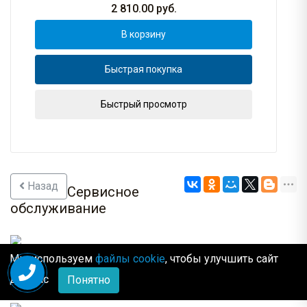
2 810.00
руб.
В корзину
Быстрая покупка
Быстрый просмотр
Назад
Сервисное
обслуживание
Собственный сервисный центр
Мы используем
файлы cookie
, чтобы улучшить сайт
для Вас
Понятно
Алтуфьевское шоссе